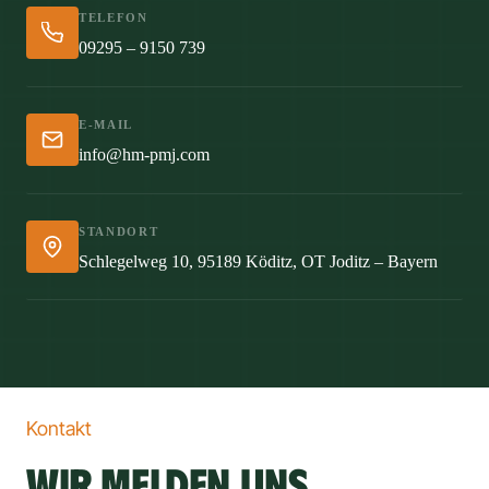
TELEFON
09295 – 9150 739
E-MAIL
info@hm-pmj.com
STANDORT
Schlegelweg 10, 95189 Köditz, OT Joditz – Bayern
Kontakt
WIR 
MELDEN 
UNS 