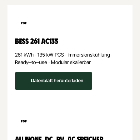
BESS 
261 
AC135
261 
kWh 
· 
135 
kW 
PCS 
· 
Immersionskühlung 
· 
Ready‒
to‒
use 
· 
Modular 
skalierbar
Datenblatt herunterladen
ALLINONE‒
DC‒
PV‒
AC 
SPEICHER